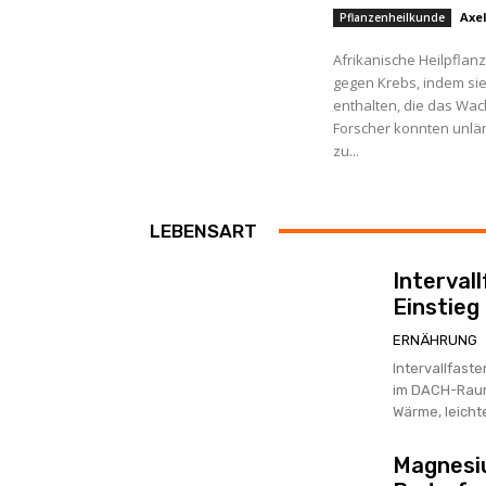
Axe
Pflanzenheilkunde
Afrikanische Heilpflan
gegen Krebs, indem si
enthalten, die das Wa
Forscher konnten unlä
zu...
LEBENSART
Interval
Einstieg 
ERNÄHRUNG
Intervallfast
im DACH-Raum 
Wärme, leichte
Magnesi