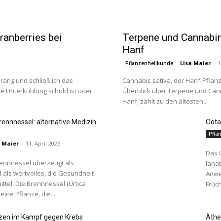
ranberries bei
Terpene und Cannabin
Hanf
Lisa Maier
-
1
Pflanzenheilkunde
drang und schließlich das
Cannabis sativa, der Hanf-Pflan
 Unterkühlung schuld ist oder
Überblick über Terpene und Cann
Hanf, zählt zu den ältesten...
Brennnessel: alternative Medizin
Oota
Pfla
a Maier
-
11. April 2026
Das 
Brennnessel überzeugt als
lana
 als wertvolles, die Gesundheit
Anwe
tel. Die Brennnessel (Urtica
Früch
 eine Pflanze, die...
anzen im Kampf gegen Krebs
Äthe