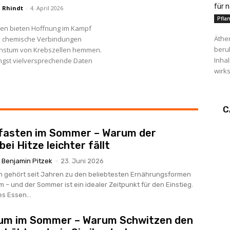
für 
l Rhindt
-
4. April 2026
Pfla
zen bieten Hoffnung im Kampf
Äthe
e chemische Verbindungen
beru
chstum von Krebszellen hemmen.
Inha
ngst vielversprechende Daten
wirks
C
lfasten im Sommer – Warum der
bei Hitze leichter fällt
Benjamin Pitzek
-
23. Juni 2026
en gehört seit Jahren zu den beliebtesten Ernährungsformen
– und der Sommer ist ein idealer Zeitpunkt für den Einstieg.
s Essen...
um im Sommer – Warum Schwitzen den