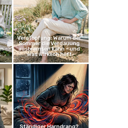
er:
Verstopfung: Warum der
Sommer die Verdauung
n –
ausbremsen kann – und
t
was wirklich hilft
Ständiger Harndrang?