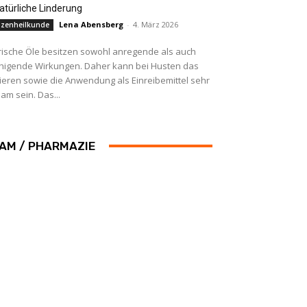
natürliche Linderung
Lena Abensberg
-
4. März 2026
nzenheilkunde
rische Öle besitzen sowohl anregende als auch
higende Wirkungen. Daher kann bei Husten das
lieren sowie die Anwendung als Einreibemittel sehr
am sein. Das...
AM / PHARMAZIE