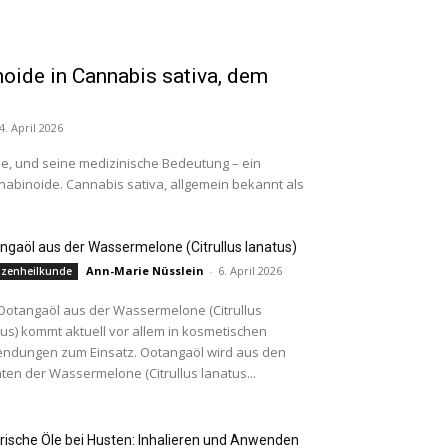
oide in Cannabis sativa, dem
4. April 2026
ze, und seine medizinische Bedeutung – ein
abinoide. Cannabis sativa, allgemein bekannt als
ngaöl aus der Wassermelone (Citrullus lanatus)
Ann-Marie Nüsslein
-
6. April 2026
nzenheilkunde
Ootangaöl aus der Wassermelone (Citrullus
tus) kommt aktuell vor allem in kosmetischen
ndungen zum Einsatz. Ootangaöl wird aus den
ten der Wassermelone (Citrullus lanatus...
rische Öle bei Husten: Inhalieren und Anwenden