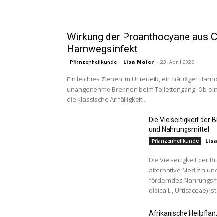
Wirkung der Proanthocyane aus C
Harnwegsinfekt
Lisa Maier
-
23. April 2026
Pflanzenheilkunde
Ein leichtes Ziehen im Unterleib, ein häufiger Harn
unangenehme Brennen beim Toilettengang. Ob eine
die klassische Anfälligkeit...
Die Vielseitigkeit der 
und Nahrungsmittel
Lis
Pflanzenheilkunde
Die Vielseitigkeit der 
alternative Medizin und
förderndes Nahrungsmit
dioica L., Urticaceae) ist
Afrikanische Heilpfl