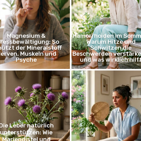
Magnesium &
Hämorrhoiden im Somm
ressbewältigung: So
Warum Hitze und
ützt der Mineralstoff
Schwitzen die
erven, Muskeln und
Beschwerden verstärke
Psyche
und was wirklich hilf
Die Leber natürlich
unterstützen: Wie
Mariendistel und