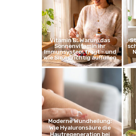
Vitamin D: Warum das
St
Sonnenvitamin Ihr
sch
Immunsystem trägt – und
N
wie Sie es richtig auffüllen
Moderne Wundheilung:
Wie Hyaluronsäure die
Hautregeneration bei