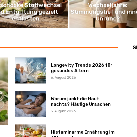
ischocke Stoffwechsel
Wechseljahre:
d Entgiftung gezielt
Stimmungstief und inn
entlasten
Unruhe?
S
Longevity Trends 2026 für
gesundes Altern
6. August 2026
Warum juckt die Haut
nachts? Häufige Ursachen
5. August 2026
Histaminarme Ernährung im