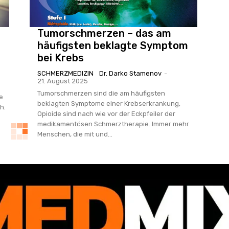
Tumorschmerzen – das am
häufigsten beklagte Symptom
bei Krebs
SCHMERZMEDIZIN
Dr. Darko Stamenov
-
21. August 2025
Tumorschmerzen sind die am häufigsten
e
beklagten Symptome einer Krebserkrankung,
h.
Opioide sind nach wie vor der Eckpfeiler der
medikamentösen Schmerztherapie. Immer mehr
Menschen, die mit und...