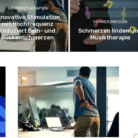
SCHMERZTHERAPIEN
nnovative Stimulation
SCHMERZMEDIZIN
mit Hochfrequenz
reduziert Bein- und
Schmerzen lindern m
Rückenschmerzen
Musiktherapie