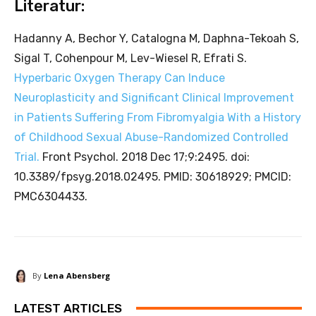
Literatur:
Hadanny A, Bechor Y, Catalogna M, Daphna-Tekoah S,
Sigal T, Cohenpour M, Lev-Wiesel R, Efrati S.
Hyperbaric Oxygen Therapy Can Induce
Neuroplasticity and Significant Clinical Improvement
in Patients Suffering From Fibromyalgia With a History
of Childhood Sexual Abuse-Randomized Controlled
Trial.
Front Psychol. 2018 Dec 17;9:2495. doi:
10.3389/fpsyg.2018.02495. PMID: 30618929; PMCID:
PMC6304433.
By
Lena Abensberg
LATEST ARTICLES