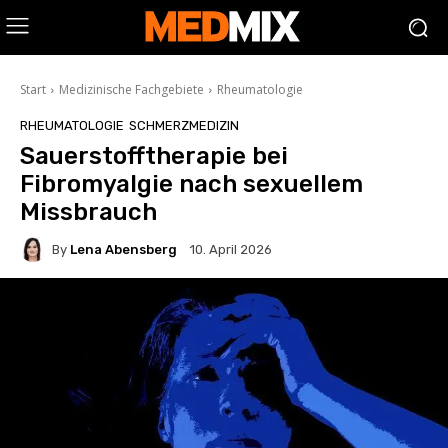
Start
Medizinische Fachgebiete
Rheumatologie
RHEUMATOLOGIE
SCHMERZMEDIZIN
Sauerstofftherapie bei
Fibromyalgie nach sexuellem
Missbrauch
By
Lena Abensberg
10. April 2026