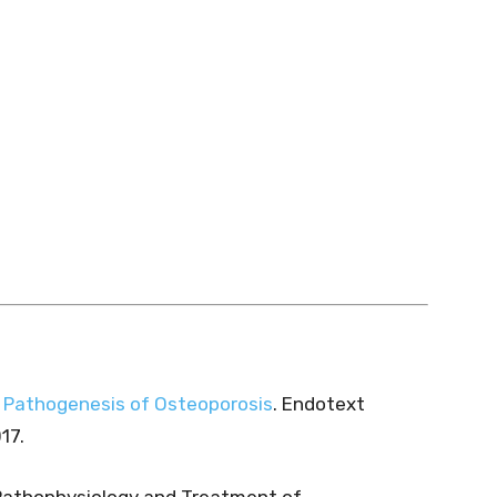
 Pathogenesis of Osteoporosis
. Endotext
17.
 Pathophysiology and Treatment of