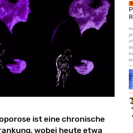
R
P
R
Ha
ph
ef
Be
be
M
oporose ist eine chronische
rankung, wobei heute etwa