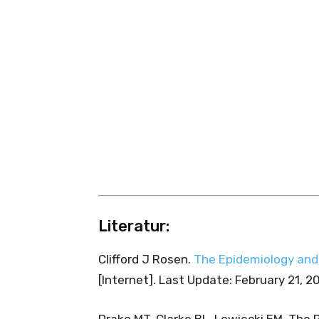
Literatur:
Clifford J Rosen.
The Epidemiology and
[Internet]. Last Update: February 21, 20
Drake MT, Clarke BL, Lewiecki EM. The