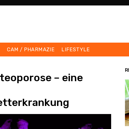
K
CAM / PHARMAZIE
LIFESTYLE
R
teoporose – eine
etterkrankung