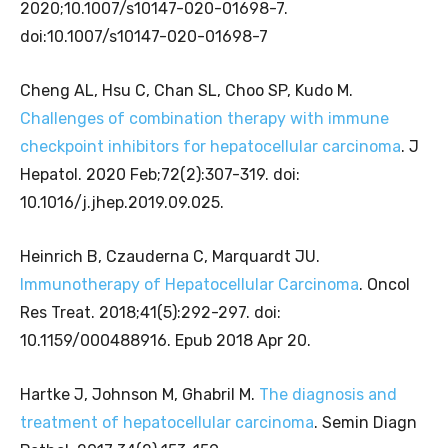
2020;10.1007/s10147-020-01698-7.
doi:10.1007/s10147-020-01698-7
Cheng AL, Hsu C, Chan SL, Choo SP, Kudo M.
Challenges of combination therapy with immune
checkpoint inhibitors for hepatocellular carcinoma
. J
Hepatol. 2020 Feb;72(2):307-319. doi:
10.1016/j.jhep.2019.09.025.
Heinrich B, Czauderna C, Marquardt JU.
Immunotherapy of Hepatocellular Carcinoma
. Oncol
Res Treat. 2018;41(5):292-297. doi:
10.1159/000488916. Epub 2018 Apr 20.
Hartke J, Johnson M, Ghabril M.
The diagnosis and
treatment of hepatocellular carcinoma
. Semin Diagn