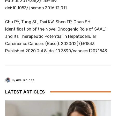
Pathol. 2017;34(2):153-159.
doi:10.1053/j.semdp.2016.12.011
Chu PY, Tung SL, Tsai KW, Shen FP, Chan SH.
Identification of the Novel Oncogenic Role of SAAL1
and Its Therapeutic Potential in Hepatocellular
Carcinoma. Cancers (Basel). 2020;12(7):E1843.
Published 2020 Jul 8. doi:10.3390/cancers12071843
By
Axel Rhindt
LATEST ARTICLES