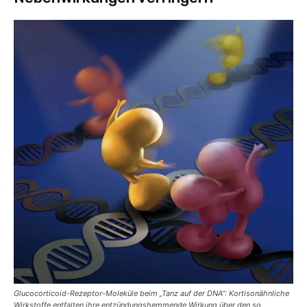
Glucocorticoid-Rezeptor-Moleküle beim „Tanz auf der DNA“: Kortisonähnliche
Wirkstoffe entfalten ihre entzündungshemmende Wirkung über den so