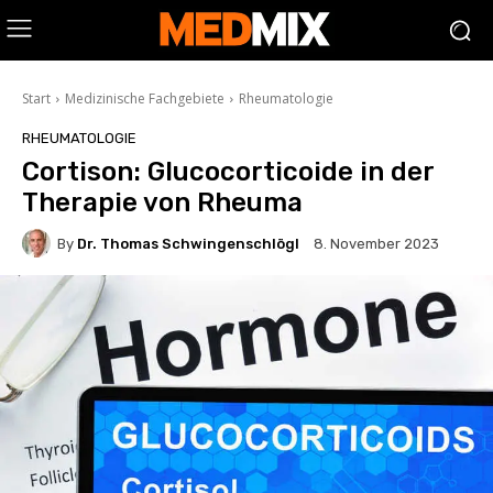
Start
Medizinische Fachgebiete
Rheumatologie
RHEUMATOLOGIE
Cortison: Glucocorticoide in der
Therapie von Rheuma
By
Dr. Thomas Schwingenschlögl
8. November 2023