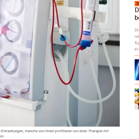
D
D
b
Di
ni
fu
Pr
f-Erkrankungen, manche von ihnen profitieren von einer Therapie mit
eim