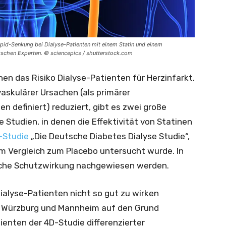
pid-Senkung bei Dialyse-Patienten mit einem Statin und einem
tschen Experten. © sciencepics / shutterstock.com
nen das Risiko Dialyse-Patienten für Herzinfarkt,
askulärer Ursachen (als primärer
n definiert) reduziert, gibt es zwei große
e Studien, in denen die Effektivität von Statinen
-Studie
„Die Deutsche Diabetes Dialyse Studie“,
im Vergleich zum Placebo untersucht wurde. In
iche Schutzwirkung nachgewiesen werden.
alyse-Patienten nicht so gut zu wirken
us Würzburg und Mannheim auf den Grund
ienten der 4D-Studie differenzierter