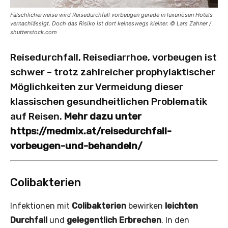
Fälschlicherweise wird Reisedurchfall vorbeugen gerade in luxuriösen Hotels
vernachlässigt. Doch das Risiko ist dort keineswegs kleiner. © Lars Zahner /
shutterstock.com
Reisedurchfall, Reisediarrhoe, vorbeugen ist
schwer – trotz zahlreicher prophylaktischer
Möglichkeiten zur Vermeidung dieser
klassischen gesundheitlichen Problematik
auf Reisen.
Mehr dazu unter
https://medmix.at/reisedurchfall-
vorbeugen-und-behandeln/
Colibakterien
Infektionen mit
Colibakterien
bewirken
leichten
Durchfall
und
gelegentlich Erbrechen
. In den