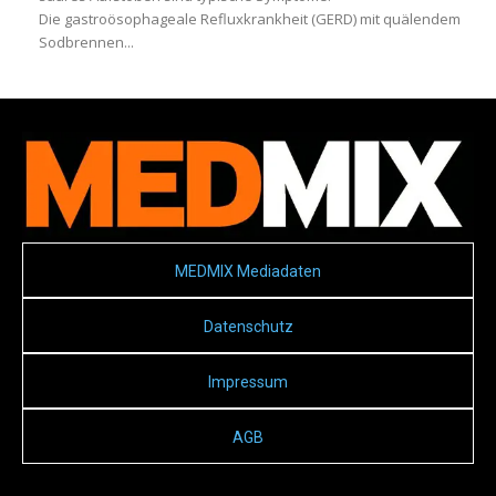
Die gastroösophageale Refluxkrankheit (GERD) mit quälendem
Sodbrennen...
MEDMIX Mediadaten
Datenschutz
Impressum
AGB