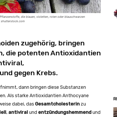
lanzenstoffe, die blauen, violetten, roten oder blauschwarzen
/ shutterstock.com
oiden zugehörig, bringen
, die potenten Antioxidantien
tiviral,
nd gegen Krebs.
fnimmt, dann bringen diese Substanzen
gen. Als starke Antioxidantien Anthocyane
R
weise dabei, das
Gesamtcholesterin
zu
ell
,
antiviral
und
entzündungshemmend
und