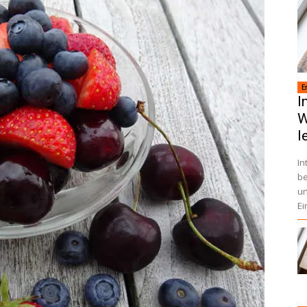
E
I
W
l
In
be
un
Ei