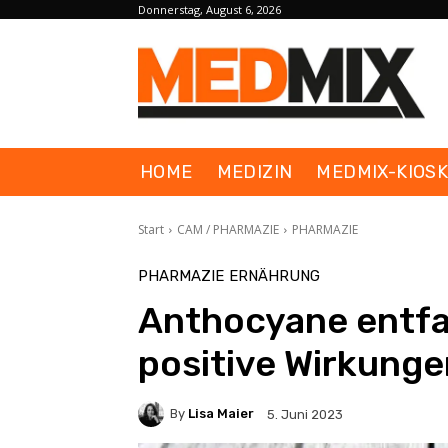
Donnerstag, August 6, 2026
HOME
MEDIZIN
MEDMIX-KIOS
Start
CAM / PHARMAZIE
PHARMAZIE
PHARMAZIE
ERNÄHRUNG
Anthocyane entfa
positive Wirkunge
By
Lisa Maier
5. Juni 2023