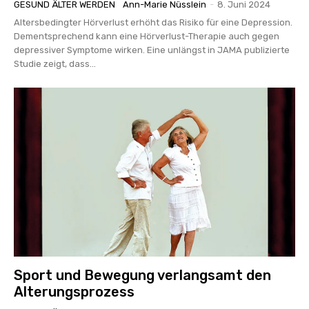
GESUND ÄLTER WERDEN
Ann-Marie Nüsslein
-
8. Juni 2024
Altersbedingter Hörverlust erhöht das Risiko für eine Depression.
Dementsprechend kann eine Hörverlust-Therapie auch gegen
depressiver Symptome wirken. Eine unlängst in JAMA publizierte
Studie zeigt, dass...
Sport und Bewegung verlangsamt den
Alterungsprozess