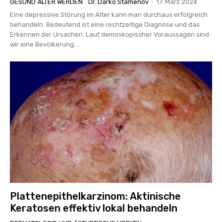
GESUND ÄLTER WERDEN
Dr. Darko Stamenov
-
17. März 2024
Eine depressive Störung im Alter kann man durchaus erfolgreich
behandeln. Bedeutend ist eine rechtzeitige Diagnose und das
Erkennen der Ursachen. Laut demoskopischer Voraussagen sind
wir eine Bevölkerung,...
­Plattenepithelkarzinom: Aktinische
Keratosen effektiv lokal behandeln