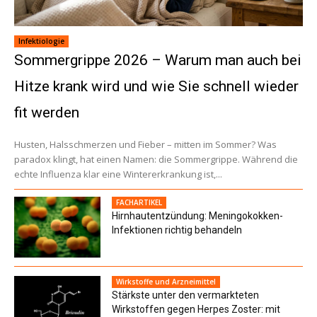
Infektiologie
Sommergrippe 2026 – Warum man auch bei
Hitze krank wird und wie Sie schnell wieder
fit werden
Husten, Halsschmerzen und Fieber – mitten im Sommer? Was
paradox klingt, hat einen Namen: die Sommergrippe. Während die
echte Influenza klar eine Wintererkrankung ist,...
FACHARTIKEL
Hirnhautentzündung: Meningokokken-
Infektionen richtig behandeln
Wirkstoffe und Arzneimittel
Stärkste unter den vermarkteten
Wirkstoffen gegen Herpes Zoster: mit