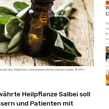
P
W
C
Ei
Ha
Br
sc
iextrakt das Gedächtnis unterstützen und bei Demenz helfen. © 5PH /
ährte Heilpflanze Salbei soll
sern und Patienten mit