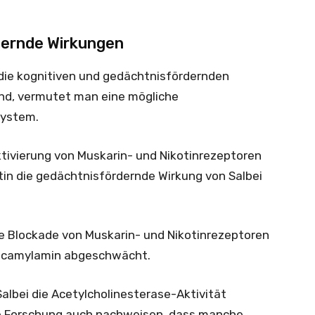
dernde Wirkungen
 die kognitiven und gedächtnisfördernden
ind, vermutet man eine mögliche
System.
ktivierung von Muskarin- und Nikotinrezeptoren
tin die gedächtnisfördernde Wirkung von Salbei
ie Blockade von Muskarin- und Nikotinrezeptoren
ecamylamin abgeschwächt.
albei die Acetylcholinesterase-Aktivität
e Forschung auch nachweisen, dass manche