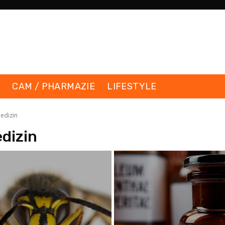
K
CAM / PHARMAZIE
LIFESTYLE
medizin
edizin