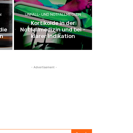
N
UNFALL- UND NOTFALLMEDIZIN
g
Kortikoide in der
die
Notfallmedizin und bei ­
en
klarer Indikation
- Advertisement -