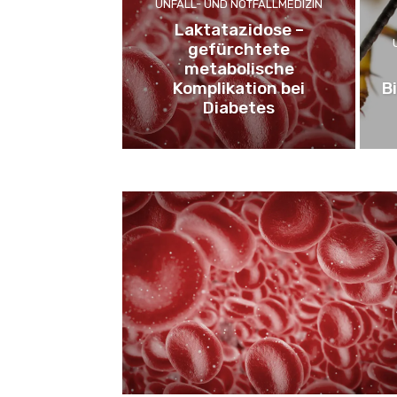
UNFALL- UND NOTFALLMEDIZIN
Laktatazidose –
gefürchtete
metabolische
Komplikation bei
B
Diabetes