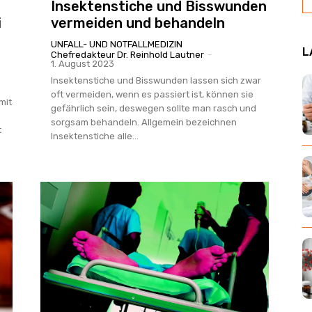
Insektenstiche und Bisswunden
i
vermeiden und behandeln
UNFALL- UND NOTFALLMEDIZIN
L
Chefredakteur Dr. Reinhold Lautner
-
1. August 2023
Insektenstiche und Bisswunden lassen sich zwar
oft vermeiden, wenn es passiert ist, können sie
mit
gefährlich sein, deswegen sollte man rasch und
sorgsam behandeln. Allgemein bezeichnen
t
Insektenstiche alle...