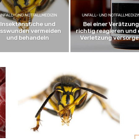
UNFALL- UND NOTFALLMEDIZIN
UNFALL- UND NOTFALLMEDIZI
Insektenstiche und
Bei einer Verätzun
isswunden vermeiden
richtig reagieren und 
und behandeln
Verletzung versorg