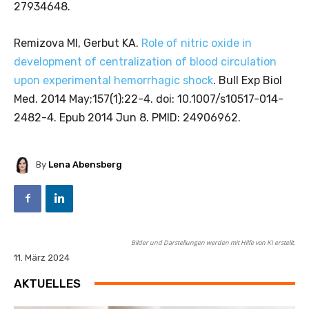
27934648.
Remizova MI, Gerbut KA.
Role of nitric oxide in
development of centralization of blood circulation
upon experimental hemorrhagic shock
. Bull Exp Biol
Med. 2014 May;157(1):22-4. doi: 10.1007/s10517-014-
2482-4. Epub 2014 Jun 8. PMID: 24906962.
By
Lena Abensberg
Bilder und Darstellungen werden mit Hilfe von KI erstellt.
11. März 2024
AKTUELLES