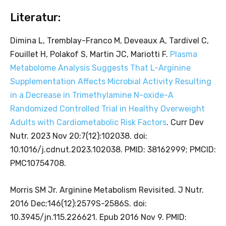
Literatur:
Dimina L, Tremblay-Franco M, Deveaux A, Tardivel C,
Fouillet H, Polakof S, Martin JC, Mariotti F.
Plasma
Metabolome Analysis Suggests That L-Arginine
Supplementation Affects Microbial Activity Resulting
in a Decrease in Trimethylamine N-oxide-A
Randomized Controlled Trial in Healthy Overweight
Adults with Cardiometabolic Risk Factors
. Curr Dev
Nutr. 2023 Nov 20;7(12):102038. doi:
10.1016/j.cdnut.2023.102038. PMID: 38162999; PMCID:
PMC10754708.
Morris SM Jr. Arginine Metabolism Revisited. J Nutr.
2016 Dec;146(12):2579S-2586S. doi:
10.3945/jn.115.226621. Epub 2016 Nov 9. PMID: