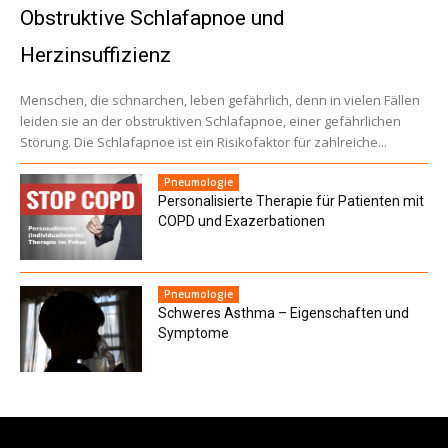
Obstruktive Schlafapnoe und
Herzinsuffizienz
Menschen, die schnarchen, leben gefährlich, denn in vielen Fällen
leiden sie an der obstruktiven Schlafapnoe, einer gefährlichen
Störung. Die Schlafapnoe ist ein Risikofaktor für zahlreiche...
Pneumologie
Personalisierte Therapie für Patienten mit
COPD und Exazerbationen
Pneumologie
Schweres Asthma – Eigenschaften und
Symptome