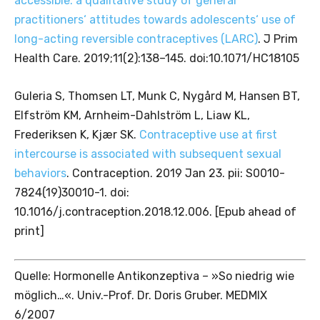
accessible. a qualitative study of general
practitioners‘ attitudes towards adolescents‘ use of
long-acting reversible contraceptives (LARC)
. J Prim
Health Care. 2019;11(2):138–145. doi:10.1071/HC18105
Guleria S, Thomsen LT, Munk C, Nygård M, Hansen BT,
Elfström KM, Arnheim-Dahlström L, Liaw KL,
Frederiksen K, Kjær SK.
Contraceptive use at first
intercourse is associated with subsequent sexual
behaviors
. Contraception. 2019 Jan 23. pii: S0010-
7824(19)30010-1. doi:
10.1016/j.contraception.2018.12.006. [Epub ahead of
print]
Quelle: Hormonelle Antikonzeptiva – »So niedrig wie
möglich…«. Univ.-Prof. Dr. Doris Gruber. MEDMIX
6/2007