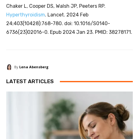
Chaker L, Cooper DS, Walsh JP, Peeters RP.
Hyperthyroidism
. Lancet. 2024 Feb
24;403(10428):768-780. doi: 10.1016/S0140-
6736(23)02016-0. Epub 2024 Jan 23. PMID: 38278171.
By
Lena Abensberg
LATEST ARTICLES