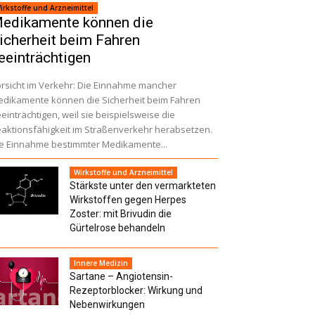
irkstoffe und Arzneimittel
edikamente können die
icherheit beim Fahren
eeinträchtigen
rsicht im Verkehr: Die Einnahme mancher
dikamente können die Sicherheit beim Fahren
einträchtigen, weil sie beispielsweise die
aktionsfähigkeit im Straßenverkehr herabsetzen.
e Einnahme bestimmter Medikamente...
Wirkstoffe und Arzneimittel
Stärkste unter den vermarkteten
Wirkstoffen gegen Herpes
Zoster: mit Brivudin die
Gürtelrose behandeln
Innere Medizin
Sartane – Angiotensin-
Rezeptorblocker: Wirkung und
Nebenwirkungen