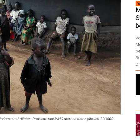
W
M
S
b
Vo
Me
be
Re
Di
ndern ein tödliches Problem: laut WHO sterben daran jährlich 200000