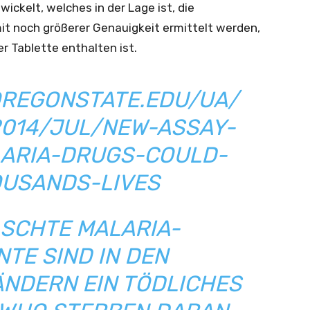
ickelt, welches in der Lage ist, die
t noch größerer Genauigkeit ermittelt werden,
er Tablette enthalten ist.
OREGONSTATE.EDU/UA/
2014/JUL/NEW-ASSAY-
ARIA-DRUGS-COULD-
USANDS-LIVES
LSCHTE MALARIA-
TE SIND IN DEN
NDERN EIN TÖDLICHES