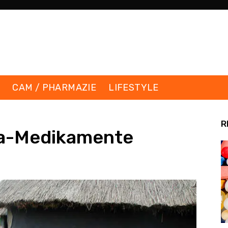
K
CAM / PHARMAZIE
LIFESTYLE
R
ia-Medikamente