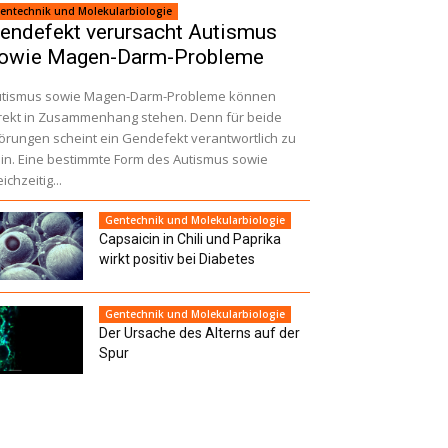
entechnik und Molekularbiologie
endefekt verursacht Autismus
owie Magen-Darm-Probleme
utismus sowie Magen-Darm-Probleme können
rekt in Zusammenhang stehen. Denn für beide
örungen scheint ein Gendefekt verantwortlich zu
in. Eine bestimmte Form des Autismus sowie
eichzeitig...
Gentechnik und Molekularbiologie
Capsaicin in Chili und Paprika
wirkt positiv bei Diabetes
Gentechnik und Molekularbiologie
Der Ursache des Alterns auf der
Spur