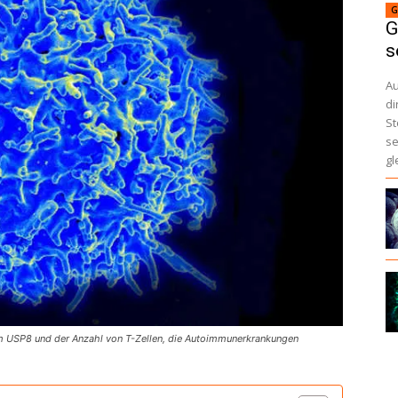
G
G
s
A
di
St
se
gl
 USP8 und der Anzahl von T-Zellen, die Autoimmunerkrankungen