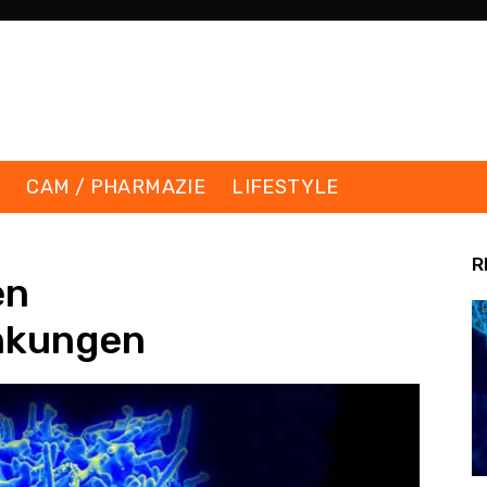
K
CAM / PHARMAZIE
LIFESTYLE
R
en
nkungen