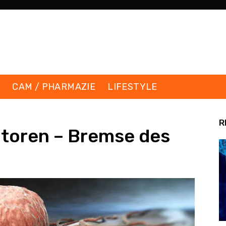
K
CAM / PHARMAZIE
LIFESTYLE
R
itoren – Bremse des