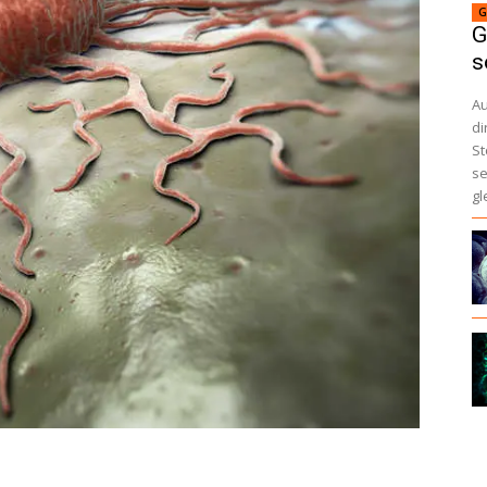
G
G
s
A
di
St
se
gl