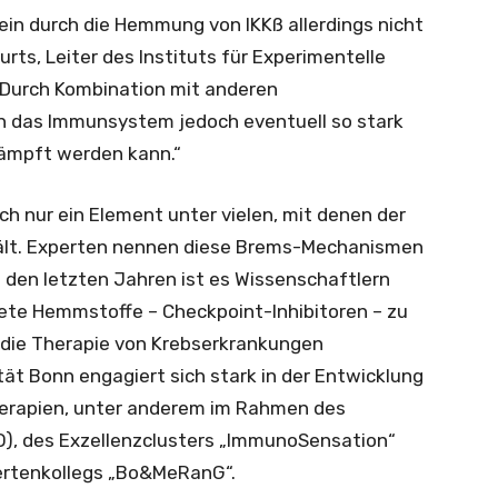
llein durch die Hemmung von IKKß allerdings nicht
n Kurts, Leiter des Instituts für Experimentelle
„Durch Kombination mit anderen
ch das Immunsystem jedoch eventuell so stark
kämpft werden kann.“
ch nur ein Element unter vielen, mit denen der
hält. Experten nennen diese Brems-Mechanismen
 den letzten Jahren ist es Wissenschaftlern
ete Hemmstoffe – Checkpoint-Inhibitoren – zu
t die Therapie von Krebserkrankungen
sität Bonn engagiert sich stark in der Entwicklung
Therapien, unter anderem im Rahmen des
IO), des Exzellenzclusters „ImmunoSensation“
ertenkollegs „Bo&MeRanG“.