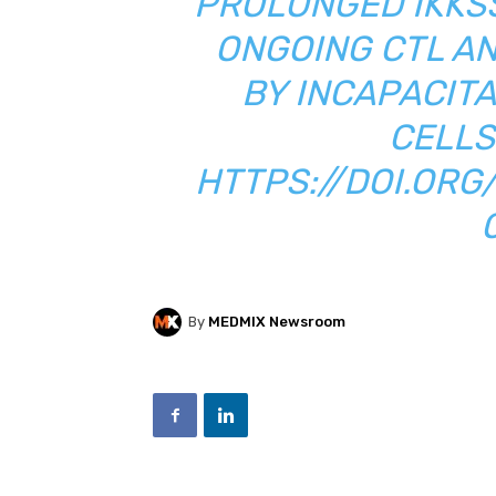
PROLONGED IKKSS 
NGOING CTL AN
Y INCAPACITAT
ELLS;
HTTPS://DOI.ORG/
By
MEDMIX Newsroom