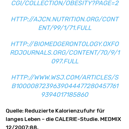
CGI/COLLECTION/OBESITY?PAGE=2
HTTP://AJCN.NUTRITION.ORG/CONT
ENT/99/1/71.FULL
HTTP://BIOMEDGERONTOLOGY.OXFO
RDJOURNALS.ORG/CONTENT/70/9/1
097.FULL
HTTP://WWW.WSJ.COM/ARTICLES/S
B1000087239639044477280457761
9394017185860
Quelle: Reduzierte Kalorienzufuhr für
langes Leben – die CALERIE-Studie. MEDMIX
12/2007;88.