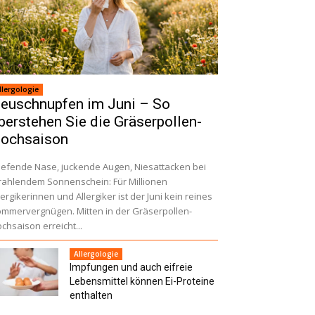
llergologie
euschnupfen im Juni – So
berstehen Sie die Gräserpollen-
ochsaison
iefende Nase, juckende Augen, Niesattacken bei
rahlendem Sonnenschein: Für Millionen
lergikerinnen und Allergiker ist der Juni kein reines
mmervergnügen. Mitten in der Gräserpollen-
chsaison erreicht...
Allergologie
Impfungen und auch eifreie
Lebensmittel können Ei-Proteine
enthalten