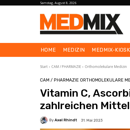
Samstag, August 8, 2026
HOME
MEDIZIN
MEDMIX-KIOS
Start
CAM / PHARMAZIE
Orthomolekulare Medizin
CAM / PHARMAZIE
ORTHOMOLEKULARE ME
Vitamin C, Ascorb
zahlreichen Mitte
By
Axel Rhindt
31. Mai 2023