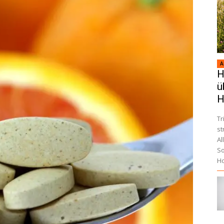
A
H
ü
H
Tr
st
Al
So
Ho