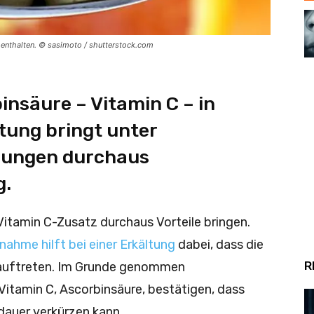
n enthalten. © sasimoto / shutterstock.com
nsäure – Vitamin C – in
tung bringt unter
zungen durchaus
g.
Vitamin C-Zusatz durchaus Vorteile bringen.
ahme hilft bei einer Erkältung
dabei, dass die
R
auftreten. Im Grunde genommen
itamin C, Ascorbinsäure, bestätigen, dass
dauer verkürzen kann.