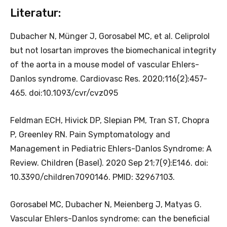
Literatur:
Dubacher N, Münger J, Gorosabel MC, et al. Celiprolol
but not losartan improves the biomechanical integrity
of the aorta in a mouse model of vascular Ehlers-
Danlos syndrome. Cardiovasc Res. 2020;116(2):457-
465. doi:10.1093/cvr/cvz095
Feldman ECH, Hivick DP, Slepian PM, Tran ST, Chopra
P, Greenley RN. Pain Symptomatology and
Management in Pediatric Ehlers-Danlos Syndrome: A
Review. Children (Basel). 2020 Sep 21;7(9):E146. doi:
10.3390/children7090146. PMID: 32967103.
Gorosabel MC, Dubacher N, Meienberg J, Matyas G.
Vascular Ehlers-Danlos syndrome: can the beneficial