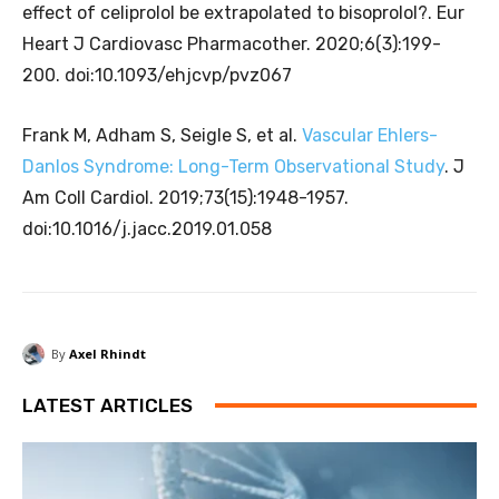
effect of celiprolol be extrapolated to bisoprolol?. Eur
Heart J Cardiovasc Pharmacother. 2020;6(3):199-
200. doi:10.1093/ehjcvp/pvz067
Frank M, Adham S, Seigle S, et al.
Vascular Ehlers-
Danlos Syndrome: Long-Term Observational Study
. J
Am Coll Cardiol. 2019;73(15):1948-1957.
doi:10.1016/j.jacc.2019.01.058
By
Axel Rhindt
LATEST ARTICLES