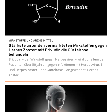
WIRKSTOFFE UND ARZNEIMITTEL
Stärkste unter den vermarkteten Wirkstoffen gegen
Herpes Zoster: mit Brivudin die Gürtelrose
behandeln
Brivudin – der Wirkstoff gegen Herpesviren – wird vor allem bei
Patienten über 50 Jahren gegen Infektionen mit Herpesvirus 1
und Herpes zoster – der Gürtelrose – angewendet. Herpes
zoster...