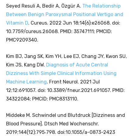
Seyed Resuli A, Bedir A, Özgür A.
The Relationship
Between Benign Paroxysmal Positional Vertigo and
Vitamin D
. Cureus. 2022 Jun 18;14(6):e26068. doi:
10.7759/cureus.26068. PMID: 35747111; PMCID:
PMC9209340.
Kim BJ, Jang SK, Kim YH, Lee EJ, Chang JY, Kwon SU,
Kim JS, Kang DW.
Diagnosis of Acute Central
Dizziness With Simple Clinical Information Using
Machine Learning
. Front Neurol. 2021 Jul
12;12:691057. doi: 10.3389/fneur.2021.691057. PMID:
34322084; PMCID: PMC8313110.
Middeke M. Schwindel und Blutdruck [Dizziness and
Blood Pressure]. Dtsch Med Wochenschr.
2019;144(12):795‐798. doi:10.1055/a-0873-2423