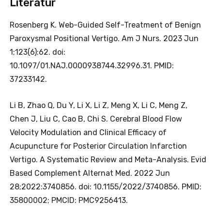
Literatur
Rosenberg K. Web-Guided Self-Treatment of Benign
Paroxysmal Positional Vertigo. Am J Nurs. 2023 Jun
1;123(6):62. doi:
10.1097/01.NAJ.0000938744.32996.31. PMID:
37233142.
Li B, Zhao Q, Du Y, Li X, Li Z, Meng X, Li C, Meng Z,
Chen J, Liu C, Cao B, Chi S. Cerebral Blood Flow
Velocity Modulation and Clinical Efficacy of
Acupuncture for Posterior Circulation Infarction
Vertigo. A Systematic Review and Meta-Analysis. Evid
Based Complement Alternat Med. 2022 Jun
28;2022:3740856. doi: 10.1155/2022/3740856. PMID:
35800002; PMCID: PMC9256413.