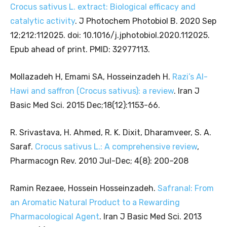
Crocus sativus L. extract: Biological efficacy and
catalytic activity
. J Photochem Photobiol B. 2020 Sep
12;212:112025. doi: 10.1016/j.jphotobiol.2020.112025.
Epub ahead of print. PMID: 32977113.
Mollazadeh H, Emami SA, Hosseinzadeh H.
Razi’s Al-
Hawi and saffron (Crocus sativus): a review
. Iran J
Basic Med Sci. 2015 Dec;18(12):1153-66.
R. Srivastava, H. Ahmed, R. K. Dixit, Dharamveer, S. A.
Saraf.
Crocus sativus L.: A comprehensive review
,
Pharmacogn Rev. 2010 Jul-Dec; 4(8): 200–208
Ramin Rezaee, Hossein Hosseinzadeh.
Safranal: From
an Aromatic Natural Product to a Rewarding
Pharmacological Agent
. Iran J Basic Med Sci. 2013