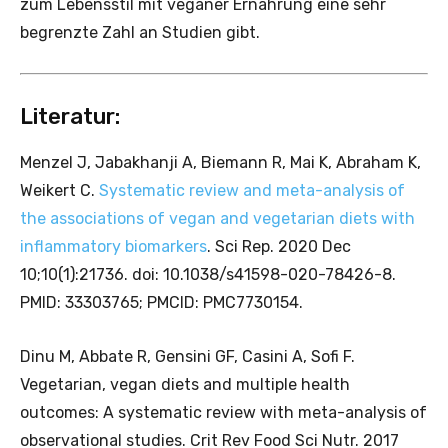
zum Lebensstil mit veganer Ernährung eine sehr
begrenzte Zahl an Studien gibt.
Literatur:
Menzel J, Jabakhanji A, Biemann R, Mai K, Abraham K,
Weikert C.
Systematic review and meta-analysis of
the associations of vegan and vegetarian diets with
inflammatory biomarkers
. Sci Rep. 2020 Dec
10;10(1):21736. doi: 10.1038/s41598-020-78426-8.
PMID: 33303765; PMCID: PMC7730154.
Dinu M, Abbate R, Gensini GF, Casini A, Sofi F.
Vegetarian, vegan diets and multiple health
outcomes: A systematic review with meta-analysis of
observational studies. Crit Rev Food Sci Nutr. 2017