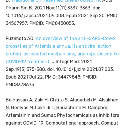
B.
Traditional Chinese medicine in COVID-19.
Acta
Pharm Sin B. 2021 Nov;11(11):3337-3363. doi:
10.1016/j.apsb.2021.09.008. Epub 2021 Sep 20. PMID:
34567957; PMCID: PMC8450055.
Fuzimoto AD.
An overview of the anti-SARS-CoV-2
properties of Artemisia annua, its antiviral action,
protein-associated mechanisms, and repurposing for
COVID-19 treatment
. J Integr Med. 2021
Sep;19(5):375-388. doi: 10.1016/j.joim.2021.07.003.
Epub 2021 Jul 22. PMID: 34479848; PMCID:
PMC8378675.
Belhassan A, Zaki H, Chtita S, Alaqarbeh M, Alsakhen
N, Benlyas M, Lakhlifi T, Bouachrine M. Camphor,
Artemisinin and Sumac Phytochemicals as inhibitors
against COVID-19: Computational approach. Comput