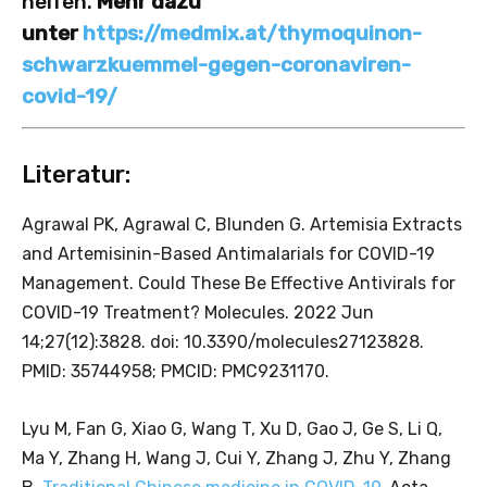
helfen.
Mehr dazu
unter
https://medmix.at/thymoquinon-
schwarzkuemmel-gegen-coronaviren-
covid-19/
Literatur:
Agrawal PK, Agrawal C, Blunden G. Artemisia Extracts
and Artemisinin-Based Antimalarials for COVID-19
Management. Could These Be Effective Antivirals for
COVID-19 Treatment? Molecules. 2022 Jun
14;27(12):3828. doi: 10.3390/molecules27123828.
PMID: 35744958; PMCID: PMC9231170.
Lyu M, Fan G, Xiao G, Wang T, Xu D, Gao J, Ge S, Li Q,
Ma Y, Zhang H, Wang J, Cui Y, Zhang J, Zhu Y, Zhang