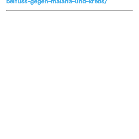
beifuss-gegen-malaria-und-krebs/