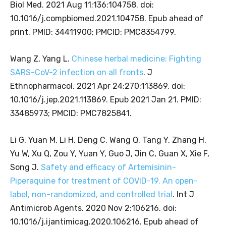
Biol Med. 2021 Aug 11;136:104758. doi:
10.1016/j.compbiomed.2021.104758. Epub ahead of
print. PMID: 34411900; PMCID: PMC8354799.
Wang Z, Yang L.
Chinese herbal medicine: Fighting
SARS-CoV-2 infection on all fronts
. J
Ethnopharmacol. 2021 Apr 24;270:113869. doi:
10.1016/j.jep.2021.113869. Epub 2021 Jan 21. PMID:
33485973; PMCID: PMC7825841.
Li G, Yuan M, Li H, Deng C, Wang Q, Tang Y, Zhang H,
Yu W, Xu Q, Zou Y, Yuan Y, Guo J, Jin C, Guan X, Xie F,
Song J.
Safety and efficacy of Artemisinin-
Piperaquine for treatment of COVID-19. An open-
label, non-randomized, and controlled trial
. Int J
Antimicrob Agents. 2020 Nov 2:106216. doi:
10.1016/j.ijantimicag.2020.106216. Epub ahead of