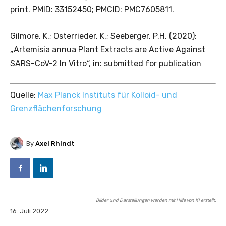
print. PMID: 33152450; PMCID: PMC7605811.
Gilmore, K.; Osterrieder, K.; Seeberger, P.H. (2020):
„Artemisia annua Plant Extracts are Active Against
SARS-CoV-2 In Vitro“, in: submitted for publication
Quelle:
Max Planck Instituts für Kolloid- und
Grenzflächenforschung
By
Axel Rhindt
Bilder und Darstellungen werden mit Hilfe von KI erstellt.
16. Juli 2022