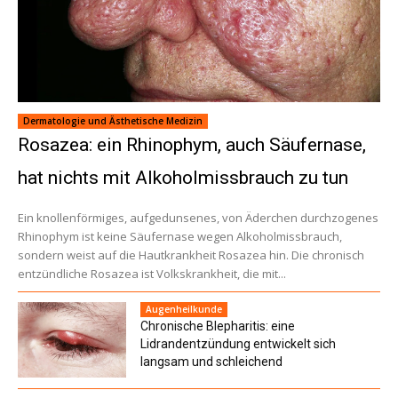
Dermatologie und Ästhetische Medizin
Rosazea: ein Rhinophym, auch Säufernase,
hat nichts mit Alkoholmissbrauch zu tun
Ein knollenförmiges, aufgedunsenes, von Äderchen durchzogenes
Rhinophym ist keine Säufernase wegen Alkoholmissbrauch,
sondern weist auf die Hautkrankheit Rosazea hin. Die chronisch
entzündliche Rosazea ist Volkskrankheit, die mit...
Augenheilkunde
Chronische Blepharitis: eine
Lidrandentzündung entwickelt sich
langsam und schleichend