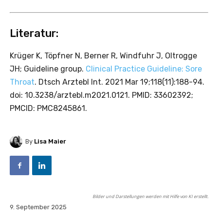
Literatur:
Krüger K, Töpfner N, Berner R, Windfuhr J, Oltrogge
JH; Guideline group.
Clinical Practice Guideline: Sore
Throat
. Dtsch Arztebl Int. 2021 Mar 19;118(11):188-94.
doi: 10.3238/arztebl.m2021.0121. PMID: 33602392;
PMCID: PMC8245861.
By
Lisa Maier
Bilder und Darstellungen werden mit Hilfe von KI erstellt.
9. September 2025