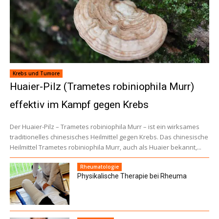
Krebs und Tumore
Huaier-Pilz (Trametes robiniophila Murr)
effektiv im Kampf gegen Krebs
Der Huaier-Pilz – Trametes robiniophila Murr – ist ein wirksames
traditionelles chinesisches Heilmittel gegen Krebs. Das chinesische
Heilmittel Trametes robiniophila Murr, auch als Huaier bekannt,...
Rheumatologie
Physikalische Therapie bei Rheuma