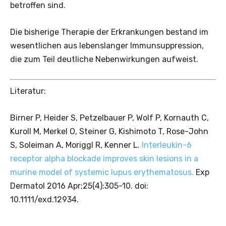
betroffen sind.
Die bisherige Therapie der Erkrankungen bestand im
wesentlichen aus lebenslanger Immunsuppression,
die zum Teil deutliche Nebenwirkungen aufweist.
Literatur:
Birner P, Heider S, Petzelbauer P, Wolf P, Kornauth C,
Kuroll M, Merkel O, Steiner G, Kishimoto T, Rose-John
S, Soleiman A, Moriggl R, Kenner L.
Interleukin-6
receptor alpha blockade improves skin lesions in a
murine model of systemic lupus erythematosus.
Exp
Dermatol 2016 Apr;25(4):305-10. doi:
10.1111/exd.12934.