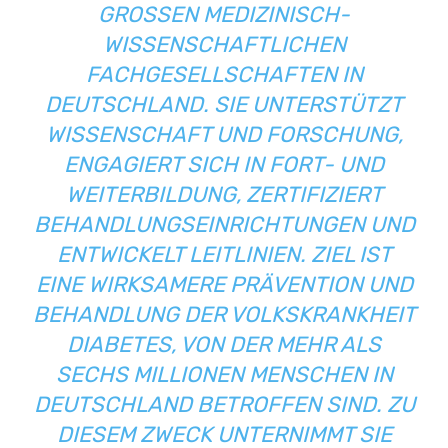
GROSSEN MEDIZINISCH-W
ISSENSCHAFTLICHEN F
ACHGESELLSCHAFTEN IN D
EUTSCHLAND. SIE UNTERSTÜTZT W
ISSENSCHAFT UND FORSCHUNG, E
NGAGIERT SICH IN FORT- UND W
EITERBILDUNG, ZERTIFIZIERT B
EHANDLUNGSEINRICHTUNGEN UND E
NTWICKELT LEITLINIEN. ZIEL IST E
INE WIRKSAMERE PRÄVENTION UND B
EHANDLUNG DER VOLKSKRANKHEIT D
IABETES, VON DER MEHR ALS S
ECHS MILLIONEN MENSCHEN IN D
EUTSCHLAND BETROFFEN SIND. ZU D
IESEM ZWECK UNTERNIMMT SIE A