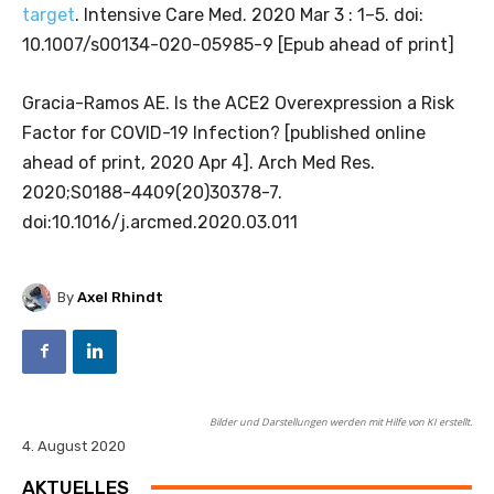
target
. Intensive Care Med. 2020 Mar 3 : 1–5. doi:
10.1007/s00134-020-05985-9 [Epub ahead of print]
Gracia-Ramos AE. Is the ACE2 Overexpression a Risk
Factor for COVID-19 Infection? [published online
ahead of print, 2020 Apr 4]. Arch Med Res.
2020;S0188-4409(20)30378-7.
doi:10.1016/j.arcmed.2020.03.011
By
Axel Rhindt
Bilder und Darstellungen werden mit Hilfe von KI erstellt.
4. August 2020
AKTUELLES