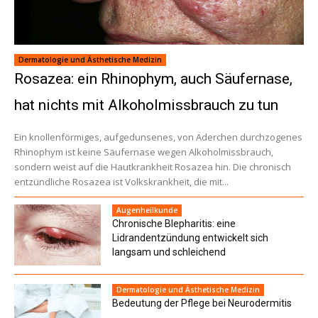
Dermatologie und Ästhetische Medizin
Rosazea: ein Rhinophym, auch Säufernase,
hat nichts mit Alkoholmissbrauch zu tun
Ein knollenförmiges, aufgedunsenes, von Äderchen durchzogenes
Rhinophym ist keine Säufernase wegen Alkoholmissbrauch,
sondern weist auf die Hautkrankheit Rosazea hin. Die chronisch
entzündliche Rosazea ist Volkskrankheit, die mit...
Augenheilkunde
Chronische Blepharitis: eine
Lidrandentzündung entwickelt sich
langsam und schleichend
Dermatologie und Ästhetische Medizin
Bedeutung der Pflege bei Neurodermitis