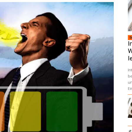
E
I
W
l
In
be
un
Ei