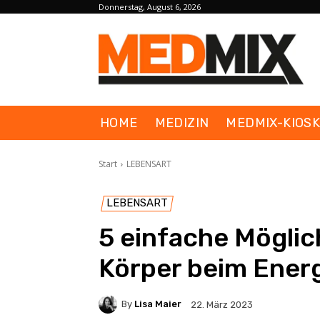
Donnerstag, August 6, 2026
HOME
MEDIZIN
MEDMIX-KIOS
Start
LEBENSART
LEBENSART
5 einfache Möglic
Körper beim Energ
By
Lisa Maier
22. März 2023