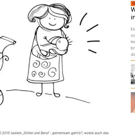
F
W
i
Ei
od
ti
br
da
.2015 lautete „Stillen und Beruf - gemeinsam geht’s!", wobei auch das