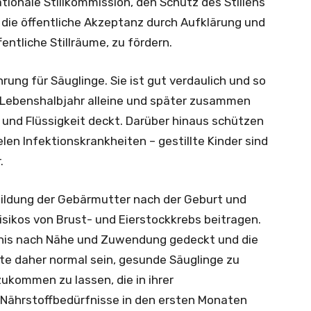
ationale Stillkommission, den Schutz des Stillens
d die öffentliche Akzeptanz durch Aufklärung und
fentliche Stillräume, zu fördern.
rung für Säuglinge. Sie ist gut verdaulich und so
Lebenshalbjahr alleine und später zusammen
 und Flüssigkeit deckt. Darüber hinaus schützen
len Infektionskrankheiten – gestillte Kinder sind
.
kbildung der Gebärmutter nach der Geburt und
Risikos von Brust- und Eierstockkrebs beitragen.
rfnis nach Nähe und Zuwendung gedeckt und die
lte daher normal sein, gesunde Säuglinge zu
zukommen zu lassen, die in ihrer
ährstoffbedürfnisse in den ersten Monaten