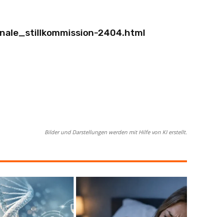
nale_stillkommission-2404.html
Bilder und Darstellungen werden mit Hilfe von KI erstellt.