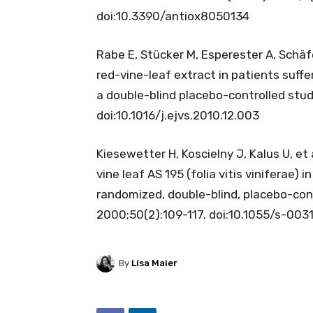
doi:10.3390/antiox8050134
Rabe E, Stücker M, Esperester A, Schäfer 
red-vine-leaf extract in patients suffe
a double-blind placebo-controlled stud
doi:10.1016/j.ejvs.2010.12.003
Kiesewetter H, Koscielny J, Kalus U, et 
vine leaf AS 195 (folia vitis viniferae) i
randomized, double-blind, placebo-cont
2000;50(2):109-117. doi:10.1055/s-003
By
Lisa Maier