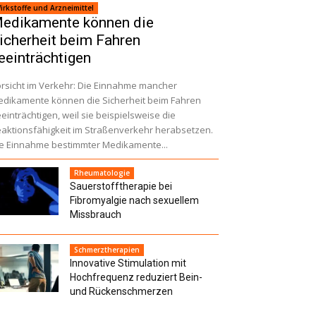
irkstoffe und Arzneimittel
edikamente können die
icherheit beim Fahren
eeinträchtigen
rsicht im Verkehr: Die Einnahme mancher
dikamente können die Sicherheit beim Fahren
einträchtigen, weil sie beispielsweise die
aktionsfähigkeit im Straßenverkehr herabsetzen.
e Einnahme bestimmter Medikamente...
Rheumatologie
Sauerstofftherapie bei
Fibromyalgie nach sexuellem
Missbrauch
Schmerztherapien
Innovative Stimulation mit
Hochfrequenz reduziert Bein-
und Rückenschmerzen