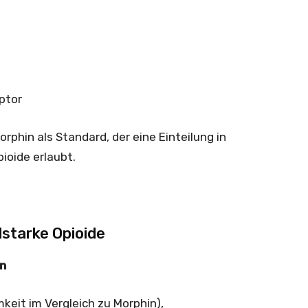
ptor
rphin als Standard, der eine ­Einteilung in
ioide erlaubt.
lstarke Opioide
en
keit im Vergleich zu Morphin),