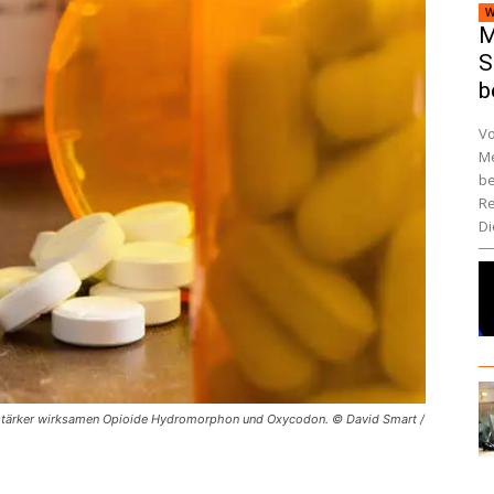
W
M
S
b
Vo
Me
be
Re
Di
, stärker wirksamen Opioide Hydromorphon und Oxycodon. © David Smart /