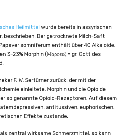
sches Heilmittel
wurde bereits in assyrischen
r. beschrieben. Der getrocknete Milch-Saft
 Papaver somniferum enthält über 40 Alkaloide,
n 3–23% Morphin (Μορϕευζ = gr. Gott des
d.
er F. W. Sertürner zurück, der mit der
dchemie einleitete. Morphin und die Opioide
ber so genannte Opioid-Rezeptoren. Auf diesem
atemdepressiven, antitussiven, euphorischen,
retischen Effekte zustande.
als zentral wirksame Schmerzmittel, so kann