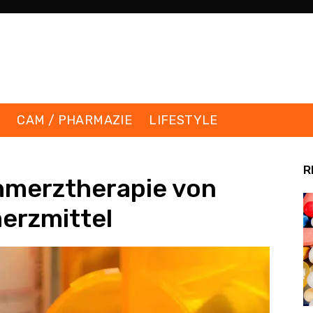
K
CAM / PHARMAZIE
LIFESTYLE
R
hmerztherapie von
erzmittel