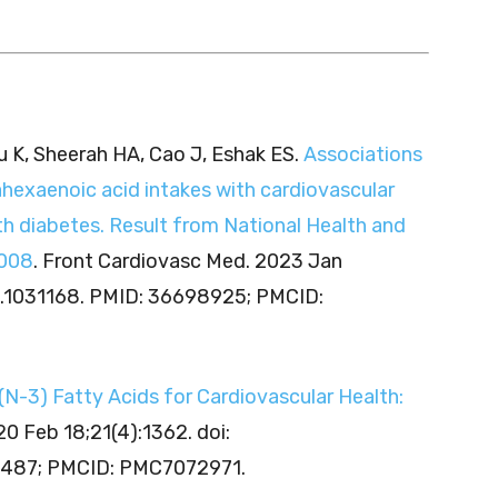
iu K, Sheerah HA, Cao J, Eshak ES.
Associations
hexaenoic acid intakes with cardiovascular
ith diabetes. Result from National Health and
2008
. Front Cardiovasc Med. 2023 Jan
2.1031168. PMID: 36698925; PMCID:
N-3) Fatty Acids for Cardiovascular Health:
020 Feb 18;21(4):1362. doi:
5487; PMCID: PMC7072971.