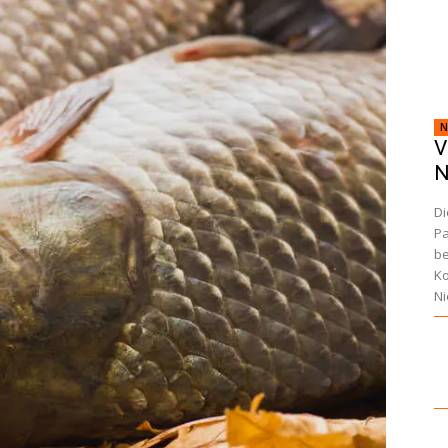
N
V
N
Di
Pa
be
Ko
Ni