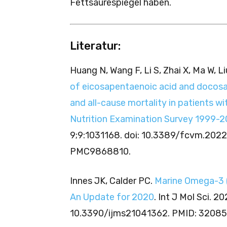
Fettsäurespiegel haben.
Literatur:
Huang N, Wang F, Li S, Zhai X, Ma W, L
of eicosapentaenoic acid and docosa
and all-cause mortality in patients w
Nutrition Examination Survey 1999-
9;9:1031168. doi: 10.3389/fcvm.202
PMC9868810.
Innes JK, Calder PC.
Marine Omega-3 (
An Update for 2020
. Int J Mol Sci. 2
10.3390/ijms21041362. PMID: 3208