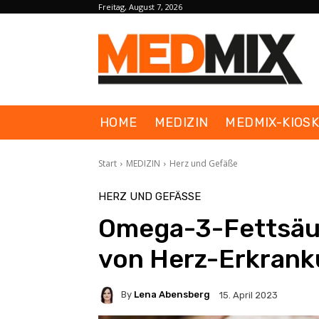
Freitag, August 7, 2026
HOME
MEDIZIN
MEDMIX-KIOS
Start
MEDIZIN
Herz und Gefäße
HERZ UND GEFÄSSE
Omega-3-Fettsäur
von Herz-Erkran
By
Lena Abensberg
15. April 2023