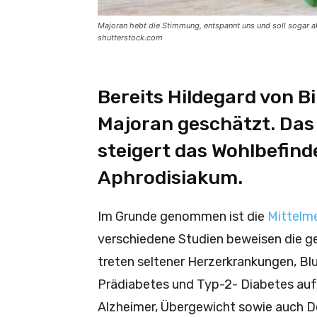
Majoran hebt die Stimmung, entspannt uns und soll sogar a
shutterstock.com
Bereits Hildegard von B
Majoran geschätzt. Das
steigert das Wohlbefind
Aphrodisiakum.
Im Grunde genommen ist die
Mittelme
verschiedene Studien beweisen die g
treten seltener Herzerkrankungen, Bl
Prädiabetes und Typ-2- Diabetes auf
Alzheimer, Übergewicht sowie auch D