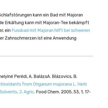
chlafstörungen kann ein Bad mit Majoran
de Erkältung kann mit Majoran-Tee bekämpft
r, ein
Fussbad mit Majoran hilft bei schweren
oder Zahnschmerzen ist eine Anwendung
rhelyiné Perédi, A. BalázsA. Blázovics, B.
ntioxidants from Origanum majorana L. Herb
Solvents, J. Agric
. Food Chem. 2005, 53, 1, 17-