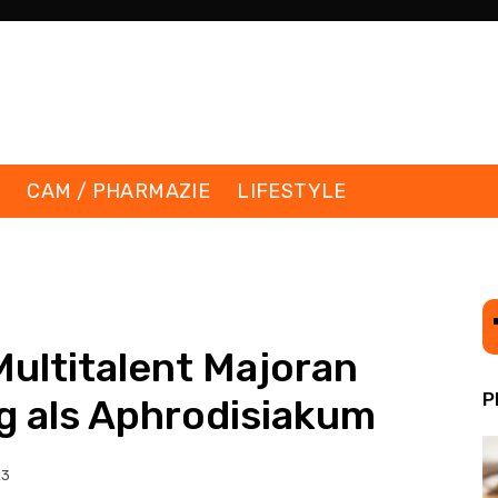
K
CAM / PHARMAZIE
LIFESTYLE
ultitalent Majoran
P
g als Aphrodisiakum
23