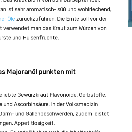
t. Das Kraut blüht von Juni bis September,
an ist sehr aromatisch- süß und wohlriechend,
her Öle
zurückzuführen. Die Ernte soll vor der
net verwendet man das Kraut zum Würzen von
ürste und Hülsenfrüchte.
as Majoranöl punkten mit
eliebte Gewürzkraut Flavonoide, Gerbstoffe,
e und Ascorbinsäure. In der Volksmedizin
Darm- und Gallenbeschwerden, zudem leistet
ngen, Appetitlosigkeit,