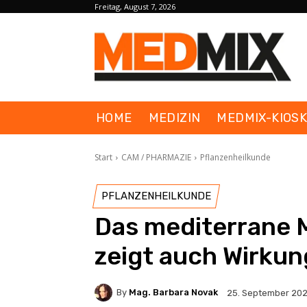
Freitag, August 7, 2026
HOME
MEDIZIN
MEDMIX-KIOS
Start
CAM / PHARMAZIE
Pflanzenheilkunde
PFLANZENHEILKUNDE
Das mediterrane M
zeigt auch Wirkun
By
Mag. Barbara Novak
25. September 20