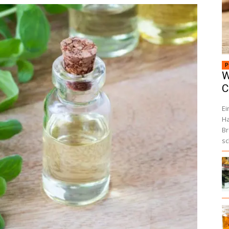
P
W
C
Ei
Ha
Br
sc