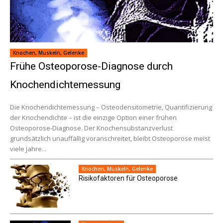
Knochen, Muskeln, Gelenke
Frühe Osteoporose-Diagnose durch
Knochendichtemessung
Die Knochendichtemessung – Osteodensitometrie, Quantifizierung
der Knochendichte – ist die einzige Option einer frühen
Osteoporose-Diagnose. Der Knochensubstanzverlust
grundsätzlich unauffällig voranschreitet, bleibt Osteoporose meist
viele Jahre...
Knochen, Muskeln, Gelenke
Risikofaktoren für Osteoporose