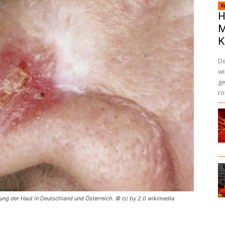
K
H
M
K
De
wi
ge
ro
kung der Haut in Deutschland und Österreich. © cc by 2.0 wikimedia