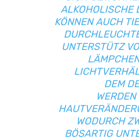
LKOHOLISCHE LÖ
ÖNNEN AUCH TIE
URCHLEUCHTET
NTERSTÜTZ VON
ÄMPCHEN, 
ICHTVERHÄLTN
EM DE
ERDEN V
AUTVERÄNDERUN
DURCH ZWIS
SARTIG UNTER