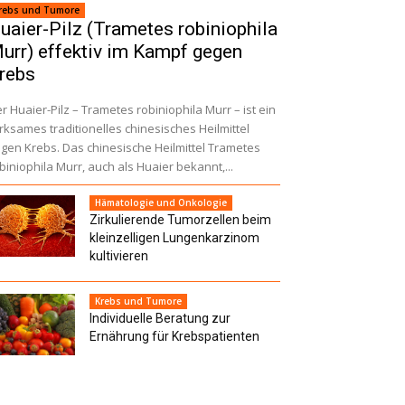
rebs und Tumore
uaier-Pilz (Trametes robiniophila
urr) effektiv im Kampf gegen
rebs
r Huaier-Pilz – Trametes robiniophila Murr – ist ein
rksames traditionelles chinesisches Heilmittel
gen Krebs. Das chinesische Heilmittel Trametes
biniophila Murr, auch als Huaier bekannt,...
Hämatologie und Onkologie
Zirkulierende Tumorzellen beim
kleinzelligen Lungenkarzinom
kultivieren
Krebs und Tumore
Individuelle Beratung zur
Ernährung für Krebspatienten