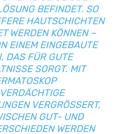
SUNG BEFINDET. SO K
FERE HAUTSCHICHTEN D
 WERDEN KÖNNEN – U
 EINEM EINGEBAUTE L
DAS FÜR GUTE L
ISSE SORGT. MIT D
RMATOSKOP W
ERDÄCHTIGE H
GEN VERGRÖSSERT, WO
CHEN GUT- UND BÖ
SCHIEDEN WERDEN KA