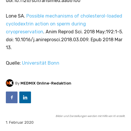
doi:10.1126/scitranslmed.aad6100
Lone SA.
Possible mechanisms of cholesterol-loaded
cyclodextrin action on sperm during
cryopreservation
. Anim Reprod Sci. 2018 May;192:1-5.
doi: 10.1016/j.anireprosci.2018.03.009. Epub 2018 Mar
13.
Quelle:
Universität Bonn
By
MEDMIX Online-Redaktion
Bilder und Darstellungen werden mit Hilfe von KI erstellt.
1. Februar 2020