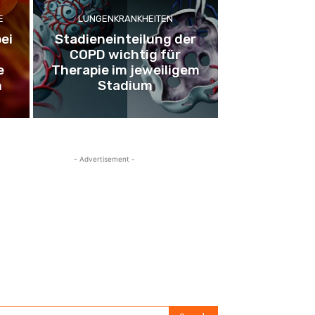
E
LUNGENKRANKHEITEN
ei
Stadieneinteilung der
COPD wichtig für
e
Therapie im jeweiligem
n
Stadium
- Advertisement -