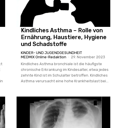
Kindliches Asthma – Rolle von
Ernährung, Haustiere, Hygiene
und Schadstoffe
KINDER- UND JUGENDGESUNDHEIT
MEDMIX Online-Redaktion
-
29. November 2023
kt
Kindliches Asthma bronchiale ist die häufigste
t
chronische Erkrankung im Kindesalter, etwa jedes
zehnte Kind ist im Schulalter betroffen. Kindliches
in
Asthma verursacht eine hohe Krankheitslast bei...