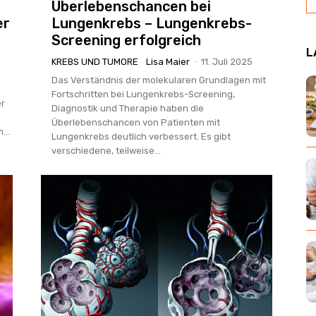
Überlebenschancen bei
er
Lungenkrebs – Lungenkrebs-
Screening erfolgreich
L
KREBS UND TUMORE
Lisa Maier
-
11. Juli 2025
Das Verständnis der molekularen Grundlagen mit
Fortschritten bei Lungenkrebs-Screening,
er
Diagnostik und Therapie haben die
Überlebenschancen von Patienten mit
...
Lungenkrebs deutlich verbessert. Es gibt
verschiedene, teilweise...