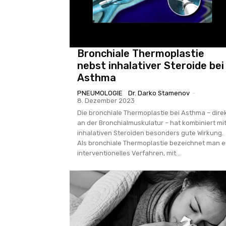
Bronchiale Thermoplastie
nebst inhalativer Steroide bei
Asthma
PNEUMOLOGIE
Dr. Darko Stamenov
-
8. Dezember 2023
Die bronchiale Thermoplastie bei Asthma – dire
an der Bronchialmuskulatur – hat kombiniert mi
inhalativen Steroiden besonders gute Wirkung.
Als bronchiale Thermoplastie bezeichnet man e
interventionelles Verfahren, mit...