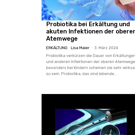
Probiotika bei Erkältung und
akuten Infektionen der obere
Atemwege
ERKÄLTUNG
Lisa Maier
-
3. März 2024
Probiotika verkürzen die Dauer von Erkältunge
und anderen Infektionen der oberen Atemwege
besonders bei Kindern scheinen sie sehr wirks
zu sein. Probiotika, das sind lebende...