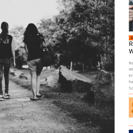
G
R
W
Re
Wi
Kr
he
Sc