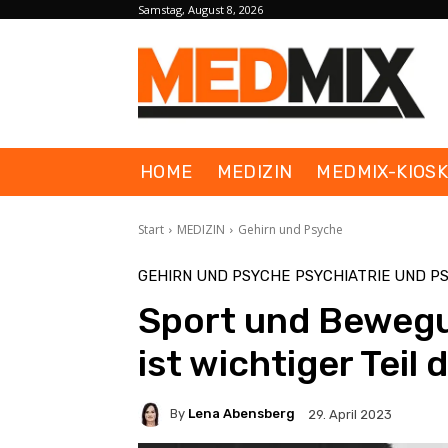
Samstag, August 8, 2026
HOME
MEDIZIN
MEDMIX-KIOS
Start
MEDIZIN
Gehirn und Psyche
GEHIRN UND PSYCHE
PSYCHIATRIE UND P
Sport und Bewegu
ist wichtiger Teil 
By
Lena Abensberg
29. April 2023