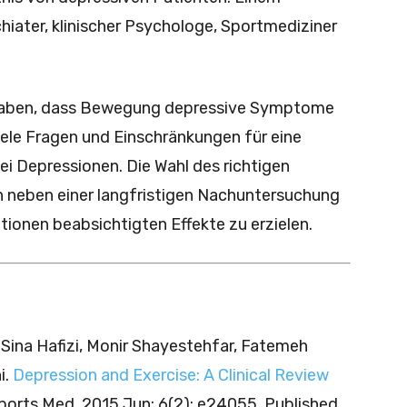
hiater, klinischer Psychologe, Sportmediziner
 haben, dass Bewegung depressive Symptome
iele Fragen und Einschränkungen für eine
 Depressionen. Die Wahl des richtigen
nn neben einer langfristigen Nachuntersuchung
ntionen beabsichtigten Effekte zu erzielen.
 Sina Hafizi, Monir Shayestehfar, Fatemeh
i.
Depression and Exercise: A Clinical Review
Sports Med. 2015 Jun; 6(2): e24055. Published