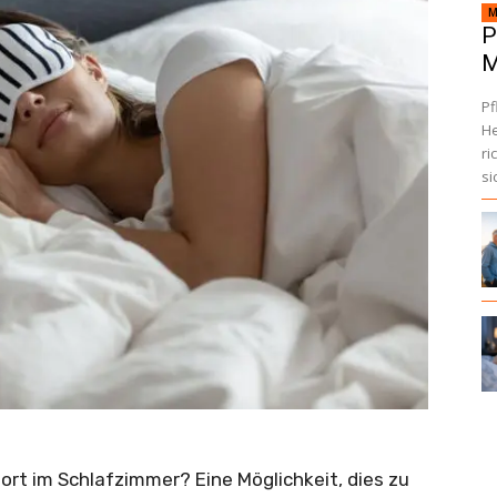
M
P
M
Pf
He
ri
si
ort im Schlafzimmer? Eine Möglichkeit, dies zu