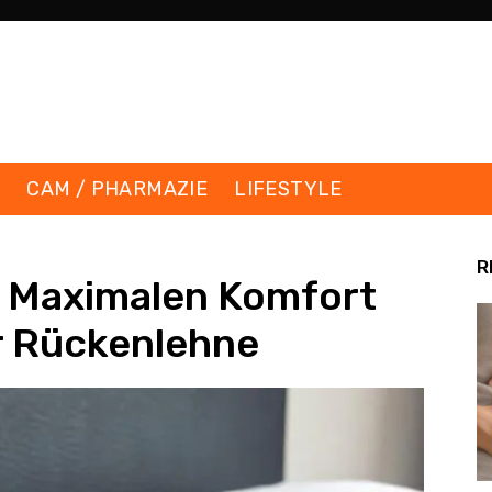
K
CAM / PHARMAZIE
LIFESTYLE
R
– Maximalen Komfort
r Rückenlehne