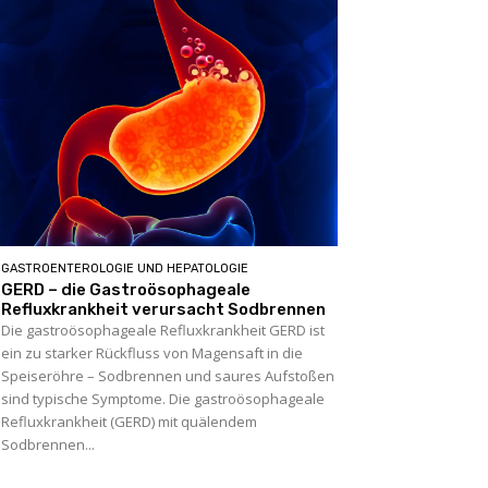
GASTROENTEROLOGIE UND HEPATOLOGIE
GERD – die Gastroösophageale
Refluxkrankheit verursacht Sodbrennen
Die gastroösophageale Refluxkrankheit GERD ist
ein zu starker Rückfluss von Magensaft in die
Speiseröhre – Sodbrennen und saures Aufstoßen
sind typische Symptome. Die gastroösophageale
Refluxkrankheit (GERD) mit quälendem
Sodbrennen...