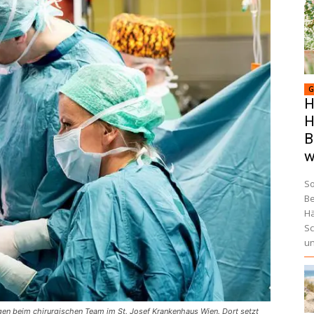
G
H
H
B
w
So
Be
Hä
Sc
un
gen beim chirurgischen Team im St. Josef Krankenhaus Wien. Dort setzt