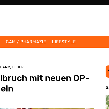
K
CAM / PHARMAZIE
LIFESTYLE
 DARM, LEBER
lbruch mit neuen OP-
eln
G