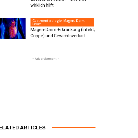
wirklich hilft
Gastroenterologie: Magen, Darm,
Leber
Magen-Darm-Erkrankung (Infekt,
Grippe) und Gewichtsverlust
- Advertisement -
ELATED ARTICLES