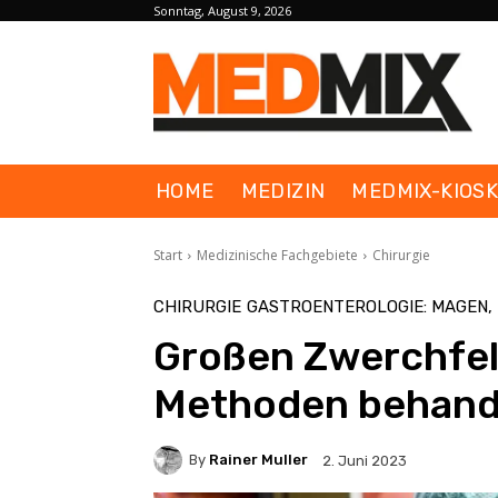
Sonntag, August 9, 2026
HOME
MEDIZIN
MEDMIX-KIOS
Start
Medizinische Fachgebiete
Chirurgie
CHIRURGIE
GASTROENTEROLOGIE: MAGEN,
Großen Zwerchfel
Methoden behand
By
Rainer Muller
2. Juni 2023