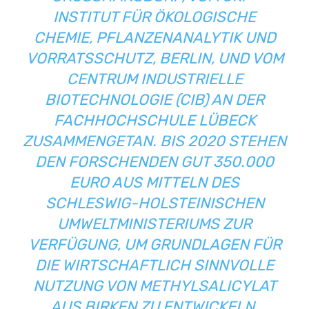
NSTITUT FÜR ÖKOLOGISCHE C
HEMIE, PFLANZENANALYTIK UND V
ORRATSSCHUTZ, BERLIN, UND VOM C
ENTRUM INDUSTRIELLE B
IOTECHNOLOGIE (CIB) AN DER F
ACHHOCHSCHULE LÜBECK Z
USAMMENGETAN. BIS 2020 STEHEN D
EN FORSCHENDEN GUT 350.000 E
URO AUS MITTELN DES S
CHLESWIG-HOLSTEINISCHEN U
MWELTMINISTERIUMS ZUR V
ERFÜGUNG, UM GRUNDLAGEN FÜR D
IE WIRTSCHAFTLICH SINNVOLLE N
UTZUNG VON METHYLSALICYLAT A
US BIRKEN ZU ENTWICKELN.