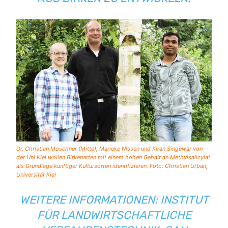
Dr. Christian Moschner (Mitte), Marieke Nissen und Kiran Singewar von
der Uni Kiel wollen Birkenarten mit einem hohen Gehalt an Methylsalicylat
als Grundlage künftiger Kultursorten identifizieren. Foto: Christian Urban,
Universität Kiel
WEITERE INFORMATIONEN: INSTITUT
FÜR LANDWIRTSCHAFTLICHE