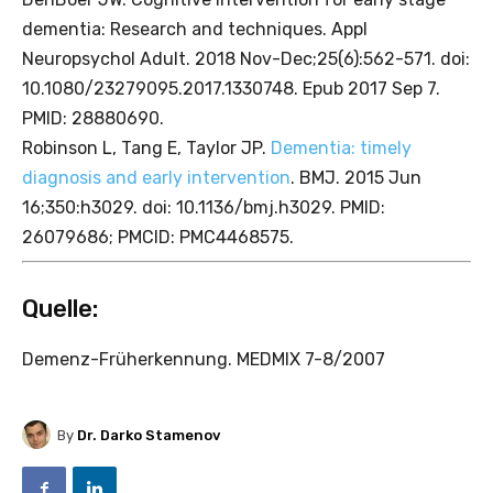
dementia: Research and techniques. Appl
Neuropsychol Adult. 2018 Nov-Dec;25(6):562-571. doi:
10.1080/23279095.2017.1330748. Epub 2017 Sep 7.
PMID: 28880690.
Robinson L, Tang E, Taylor JP.
Dementia: timely
diagnosis and early intervention
. BMJ. 2015 Jun
16;350:h3029. doi: 10.1136/bmj.h3029. PMID:
26079686; PMCID: PMC4468575.
Quelle:
Demenz-Früherkennung. MEDMIX 7-8/2007
By
Dr. Darko Stamenov