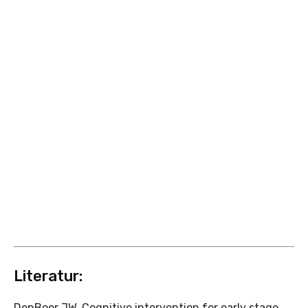
Literatur:
DenBoer JW. Cognitive intervention for early stage