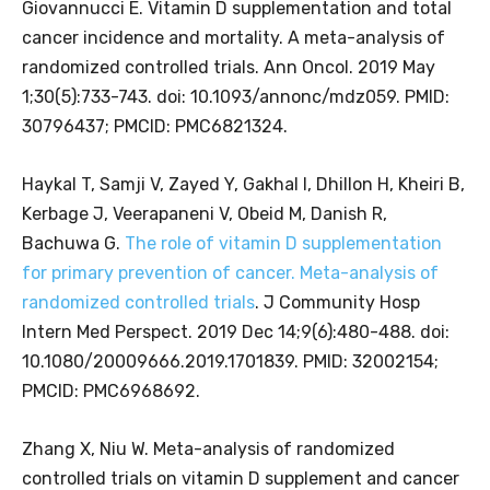
Giovannucci E. Vitamin D supplementation and total
cancer incidence and mortality. A meta-analysis of
randomized controlled trials. Ann Oncol. 2019 May
1;30(5):733-743. doi: 10.1093/annonc/mdz059. PMID:
30796437; PMCID: PMC6821324.
Haykal T, Samji V, Zayed Y, Gakhal I, Dhillon H, Kheiri B,
Kerbage J, Veerapaneni V, Obeid M, Danish R,
Bachuwa G.
The role of vitamin D supplementation
for primary prevention of cancer. Meta-analysis of
randomized controlled trials
. J Community Hosp
Intern Med Perspect. 2019 Dec 14;9(6):480-488. doi:
10.1080/20009666.2019.1701839. PMID: 32002154;
PMCID: PMC6968692.
Zhang X, Niu W. Meta-analysis of randomized
controlled trials on vitamin D supplement and cancer