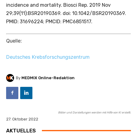
incidence and mortality. Biosci Rep. 2019 Nov
29;39(11):BSR20190369. doi: 10.1042/BSR20190369.
PMID: 31696224; PMCID: PMC6851517.
Quelle:
Deutsches Krebsforschungszentrum
By
MEDMIX Online-Redaktion
Bilder und Darstellungen werden mit Hilfe von KI erstellt.
27. Oktober 2022
AKTUELLES