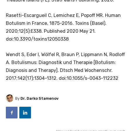
Rasetti-Escargueil C, Lemichez E, Popoff MR. Human
Botulism in France, 1875-2016. Toxins (Basel).
2020;12(5):E338. Published 2020 May 21.
doi:10.3390/toxins12050338
Wendt S, Eder I, Wölfel R, Braun P, Lippmann N, Rodloff
A. Botulismus: Diagnostik und Therapie [Botulism:
Diagnosis and Therapy]. Dtsch Med Wochenschr.
2017;142(17):1304-1312. doi:10.1055/s-0043-112232
By
Dr. Darko Stamenov