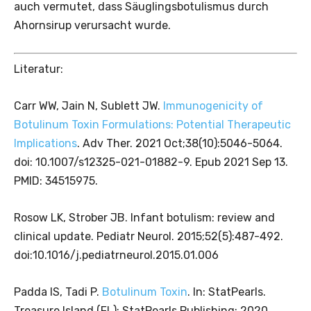
auch vermutet, dass Säuglingsbotulismus durch
Ahornsirup verursacht wurde.
Literatur:
Carr WW, Jain N, Sublett JW.
Immunogenicity of
Botulinum Toxin Formulations: Potential Therapeutic
Implications
. Adv Ther. 2021 Oct;38(10):5046-5064.
doi: 10.1007/s12325-021-01882-9. Epub 2021 Sep 13.
PMID: 34515975.
Rosow LK, Strober JB. Infant botulism: review and
clinical update. Pediatr Neurol. 2015;52(5):487-492.
doi:10.1016/j.pediatrneurol.2015.01.006
Padda IS, Tadi P.
Botulinum Toxin
. In: StatPearls.
Treasure Island (FL): StatPearls Publishing; 2020.